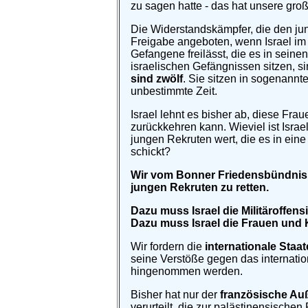
zu sagen hatte - das hat unsere groß
Die Widerstandskämpfer, die den ju
Freigabe angeboten, wenn Israel im
Gefangene freilässt, die es in seine
israelischen Gefängnissen sitzen, s
sind zwölf
. Sie sitzen in sogenannt
unbestimmte Zeit.
Israel lehnt es bisher ab, diese Fra
zurückkehren kann. Wieviel ist Israe
jungen Rekruten wert, die es in ein
schickt?
Wir vom Bonner Friedensbündnis f
jungen Rekruten zu retten.
Dazu muss Israel die Militäroffen
Dazu muss Israel die Frauen und 
Wir fordern die
internationale Sta
seine Verstöße gegen das internatio
hingenommen werden.
Bisher hat nur der
französische Au
verurteilt, die zur palästinensischen